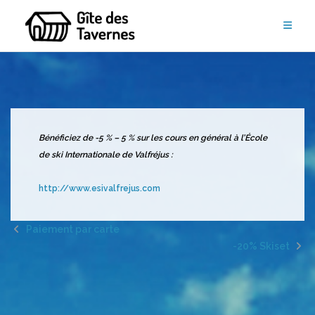
Aller
au
contenu
Bénéficiez de -5 %
– 5 % sur les cours en général
à l’École
de ski Internationale de Valfréjus :
http://www.esivalfrejus.com
Paiement par carte
-20% Skiset