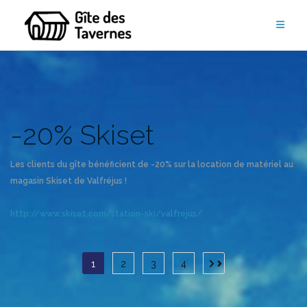
Aller
au
contenu
-20% Skiset
Les clients du gîte bénéficient de -20% sur la location de matériel au
magasin Skiset de Valfréjus !
http://www.skiset.com/station-ski/valfrejus/
Pagination
1
2
3
4
des